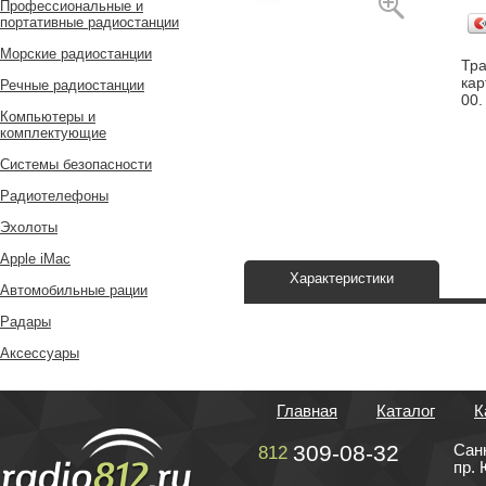
Профессиональные и
портативные радиостанции
Морские радиостанции
Тра
кар
Речные радиостанции
00.
Компьютеры и
комплектующие
Системы безопасности
Радиотелефоны
Эхолоты
Apple iMac
Характеристики
Автомобильные рации
Радары
Аксессуары
Главная
Каталог
К
309-08-32
Сан
812
пр. 