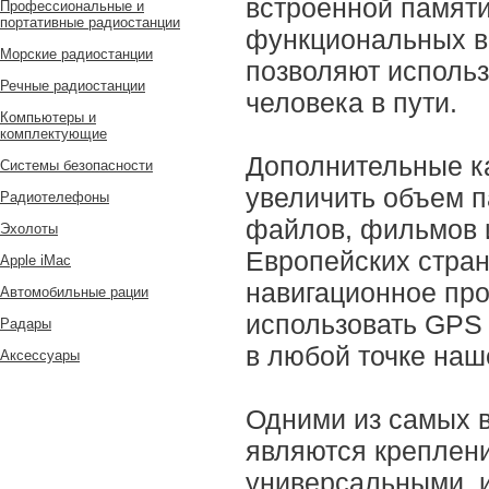
встроенной памяти
Профессиональные и
портативные радиостанции
функциональных в
Морские радиостанции
позволяют использ
Речные радиостанции
человека в пути.
Компьютеры и
комплектующие
Дополнительные ка
Системы безопасности
увеличить объем 
Радиотелефоны
файлов, фильмов 
Эхолоты
Европейских стран
Apple iMac
навигационное пр
Автомобильные рации
использовать GPS
Радары
в любой точке наш
Аксессуары
Одними из самых 
являются креплени
универсальными, 