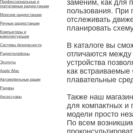
заменим, как для п
Профессиональные и
портативные радиостанции
пользования. При
Морские радиостанции
отслеживать движе
Речные радиостанции
планировать схему
Компьютеры и
комплектующие
В каталоге вы смо
Системы безопасности
отличаются между
Радиотелефоны
устройства позвол
Эхолоты
как встраиваемые 
Apple iMac
плавательные сред
Автомобильные рации
Радары
Также наш магазин
Аксессуары
для компактных и
модели просто нез
По всем возникши
проконсультирова