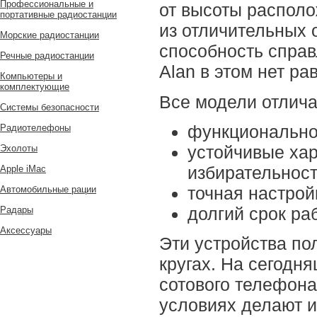
Профессиональные и
от высоты распол
портативные радиостанции
из отличительных 
Морские радиостанции
способность справ
Речные радиостанции
Alan в этом нет ра
Компьютеры и
комплектующие
Все модели отлича
Системы безопасности
функциональнос
Радиотелефоны
устойчивые хар
Эхолоты
избирательност
Apple iMac
точная настрой
Автомобильные рации
долгий срок ра
Радары
Аксессуары
Эти устройства по
кругах. На сегодн
сотового телефона
условиях делают и