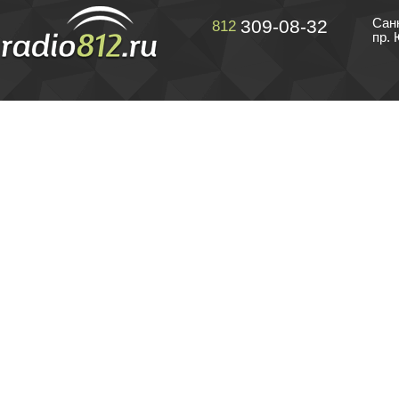
309-08-32
Сан
812
пр. 