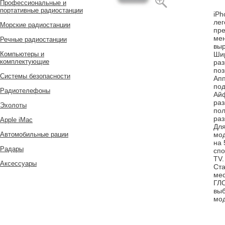
Профессиональные и
портативные радиостанции
iPh
лег
Морские радиостанции
пре
мен
Речные радиостанции
выр
Компьютеры и
Ши
комплектующие
раз
поз
Системы безопасности
Апп
под
Радиотелефоны
Айф
раз
Эхолоты
пол
раз
Apple iMac
Для
Автомобильные рации
мод
на 
Радары
спо
TV.
Аксессуары
Ста
мес
ГЛО
выб
мо