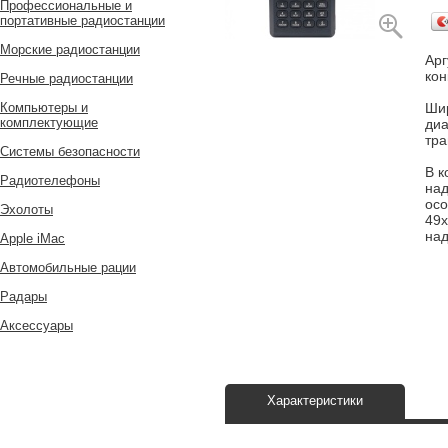
Профессиональные и
портативные радиостанции
Морские радиостанции
Арг
ко
Речные радиостанции
Компьютеры и
Шир
комплектующие
диа
тра
Системы безопасности
В к
Радиотелефоны
над
осо
Эхолоты
49x
над
Apple iMac
Автомобильные рации
Радары
Аксессуары
Характеристики