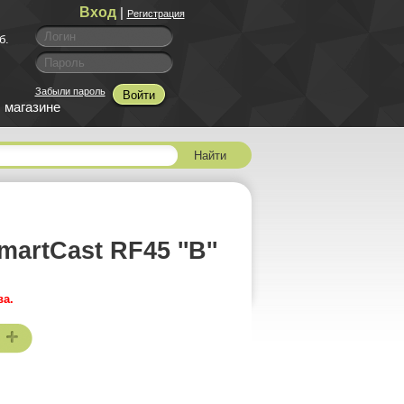
Вход
|
Регистрация
б.
Забыли пароль
Войти
 магазине
Найти
rtCast RF45 ''B''
ва.