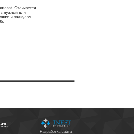
rtcast. Отличается
ть нужный для
окации и радиусом
35.
вязь
Разработка сайта