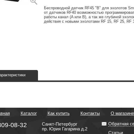
Беспроводной датчик RF45 "B" для эхолотов Sma
от датчиков RF40 возможностью программирова
работы канал (A или B), а так же глубиной эхол
действия с новыми эхолотами RF 15, RF 25, RF 
арактеристики
авная
Каталог
Как купить
Контакты
О магазине
Обратная с
309-08-32
Санкт-Петербург
пр. Юрия Гагарина д.2
Статьи