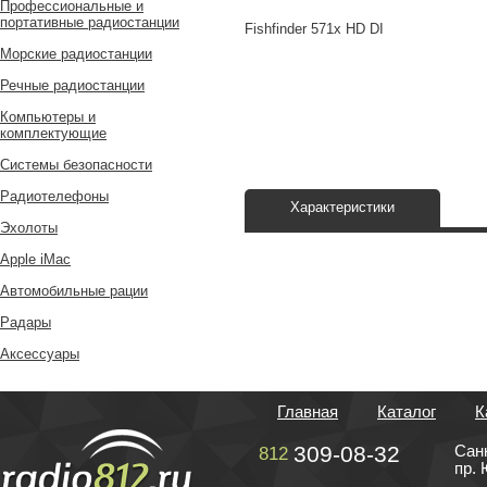
Профессиональные и
портативные радиостанции
Fishfinder 571x HD DI
Морские радиостанции
Речные радиостанции
Компьютеры и
комплектующие
Системы безопасности
Радиотелефоны
Характеристики
Эхолоты
Apple iMac
Автомобильные рации
Радары
Аксессуары
Главная
Каталог
К
309-08-32
Сан
812
пр. 