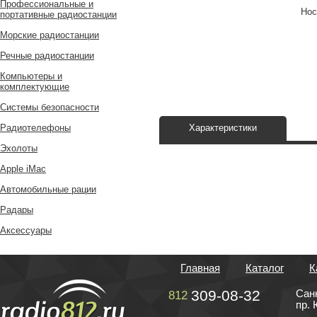
Профессиональные и
Нос
портативные радиостанции
Морские радиостанции
Речные радиостанции
Компьютеры и
комплектующие
Системы безопасности
Радиотелефоны
Характеристики
Эхолоты
Apple iMac
Автомобильные рации
Радары
Аксессуары
Главная
Каталог
К
309-08-32
Сан
812
пр. 