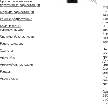
Профессиональные и
портативные радиостанции
Мор
пол
Морские радиостанции
кан
ави
Речные радиостанции
фун
Компьютеры и
(16
комплектующие
кла
быс
Системы безопасности
тог
кот
Радиотелефоны
Пер
Эхолоты
мощ
вре
Apple iMac
Для
Автомобильные рации
сис
бл
Радары
сиг
под
Аксессуары
све
све
Одн
850
раб
пр