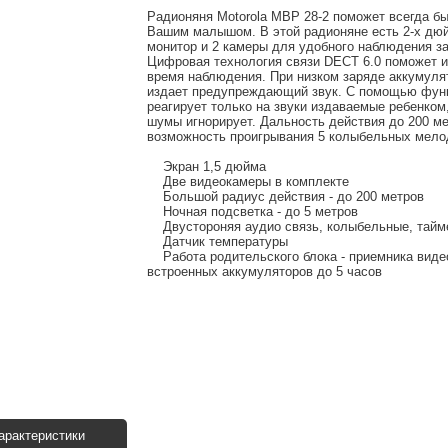
Радионяня Motorola MBP 28-2 поможет всегда бы
Вашим малышом. В этой радионяне есть 2-х дю
монитор и 2 камеры для удобного наблюдения за
Цифровая технология связи DECT 6.0 поможет и
время наблюдения. При низком заряде аккумуля
издает предупреждающий звук. С помощью фун
реагирует только на звуки издаваемые ребенком
шумы игнорирует. Дальность действия до 200 ме
возможность проигрывания 5 колыбельных мело
Экран 1,5 дюйма
Две видеокамеры в комплекте
Большой радиус действия - до 200 метров
Ночная подсветка - до 5 метров
Двустороняя аудио связь, колыбельные, таймер
Датчик температуры
Работа родительского блока - приемника виде
встроенных аккумуляторов до 5 часов
арактеристики