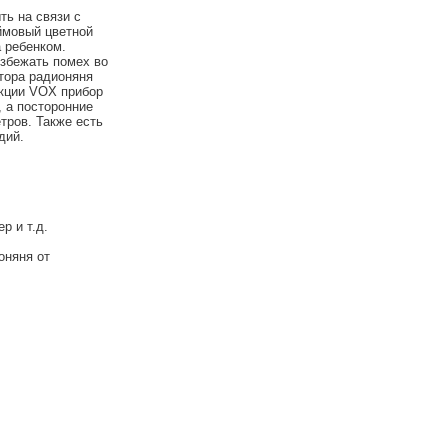
ть на связи с
ймовый цветной
 ребенком.
збежать помех во
тора радионяня
кции VOX прибор
, а посторонние
тров. Также есть
дий.
 и т.д.
оняня от