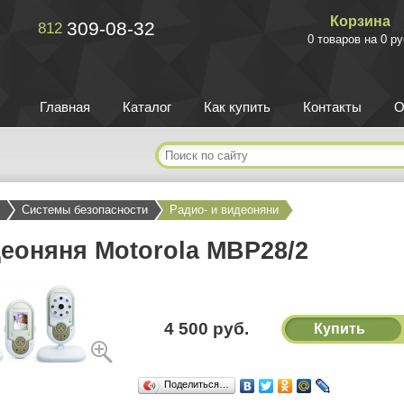
Корзина
309-08-32
812
0 товаров на 0 ру
Главная
Каталог
Как купить
Контакты
О
Системы безопасности
Радио- и видеоняни
еоняня Motorola MBP28/2
4 500 руб.
Купить
Поделиться…