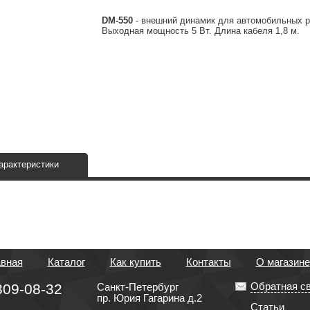
DM-550
- внешний динамик для автомобильных р
Выходная мощность 5 Вт. Длина кабеля 1,8 м.
арактеристики
авная
Каталог
Как купить
Контакты
О магазине
Обратная с
309-08-32
Санкт-Петербург
пр. Юрия Гагарина д.2
Статьи